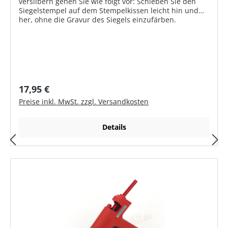
versilbern gehen Sie wie folgt vor: Schieben Sie den
Siegelstempel auf dem Stempelkissen leicht hin und
her, ohne die Gravur des Siegels einzufärben.
Anschließend den Siegelstempel 4-5 Sekunden in den
weichen Siegellack drücken - fertig. Als Ergebnis
erhalten Sie ein sehr schönes Siegel mit einem
goldenen oder silbernen Fond.
Regulärer Preis:
17,95 €
Preise inkl. MwSt. zzgl. Versandkosten
Details