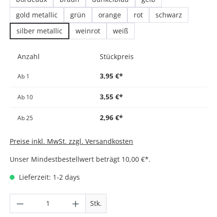
gold metallic
grün
orange
rot
schwarz
silber metallic
weinrot
weiß
Anzahl
Stückpreis
3,95 €*
Ab
1
3,55 €*
Ab
10
2,96 €*
Ab
25
Preise inkl. MwSt. zzgl. Versandkosten
Unser Mindestbestellwert beträgt 10,00 €*.
Lieferzeit: 1-2 days
Produkt Anzahl: Gib den gewünschten Wer
Stk.