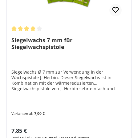
Durchschnittliche Bewertung von 4 von 5 Sternen
Siegelwachs 7 mm für
Siegelwachspistole
Siegelwachs Ø 7 mm zur Verwendung in der
Wachspistole J. Herbin. Dieser Siegelwachs ist in
Kombination mit der wärmereduzierten
Siegelwachspistole von J. Herbin sehr einfach und
sauber in der Handhabung. Das Siegel bleibt flexibel
und Sie können damit Briefe versiegeln, die Sie
versenden möchten. Eine Mengenempfehlung für
individuelle Siegelabdrücke finden Sie hier >>
Varianten ab
7,00 €
Produktmerkmale flexibel - für Briefversand geeignet
hochglänzend nicht fettend nicht abfärbend Größe: Ø
7 x 120 mm 6er Packung Gewicht 36 g / Packung 21
Regulärer Preis:
7,85 €
atraktive Farben