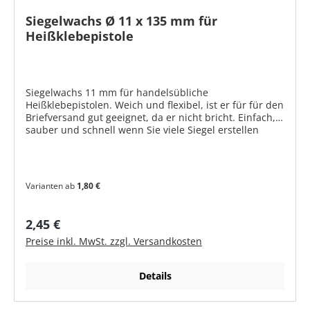
Siegelwachs Ø 11 x 135 mm für
Heißklebepistole
Siegelwachs 11 mm für handelsübliche
Heißklebepistolen. Weich und flexibel, ist er für für den
Briefversand gut geeignet, da er nicht bricht. Einfach,
sauber und schnell wenn Sie viele Siegel erstellen
möchten. Der ideale Siegelwachs für die professionelle
Wachssiegelherstellung. Eine Mengenempfehlung für
individuelle Siegelabdrücke finden Sie hier >> Bitte
beachten Sie, dass die Bildschirmfarben aus
Varianten ab
1,80 €
technischen Gründen nicht den tatsächlichen Farbton
wiedergeben können und somit nicht verbindlich sind.
Auch eine Ausgabe am Drucker ist nicht
Regulärer Preis:
2,45 €
farbverbindlich. Produktmerkmale flexibel - für
Preise inkl. MwSt. zzgl. Versandkosten
Briefversand geeignet hochglänzend nicht fettend
nicht abfärbend 23 atraktive Farben Größe: Ø 11 x 135
mm Gewicht: ca. 12 g / Stück
Details