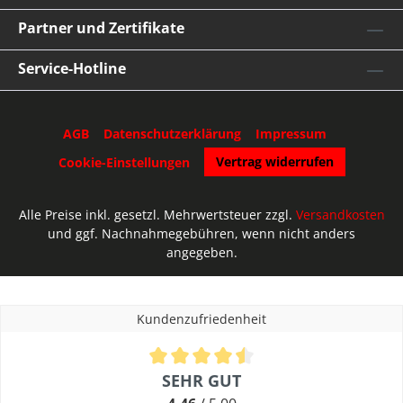
Partner und Zertifikate
Service-Hotline
AGB
Datenschutzerklärung
Impressum
Vertrag widerrufen
Cookie-Einstellungen
Alle Preise inkl. gesetzl. Mehrwertsteuer zzgl.
Versandkosten
und ggf. Nachnahmegebühren, wenn nicht anders
angegeben.
Umsetzung des Lercher.de Shops durch die
Kölner Shopware Par
Kundenzufriedenheit
Durchschnittliche Bewertung von 4.46 von 5 Sternen
SEHR GUT