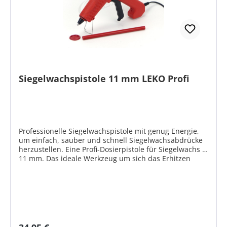
Siegelwachspistole 11 mm LEKO Profi
Professionelle Siegelwachspistole mit genug Energie,
um einfach, sauber und schnell Siegelwachsabdrücke
herzustellen. Eine Profi-Dosierpistole für Siegelwachs Ø
11 mm. Das ideale Werkzeug um sich das Erhitzen
über einer offenen Flamme zu ersparen. In der
Handhabung deutlicher Unterschied zu einfachen
Heißklebepistolen. Empfohlen wird die Benutzung der
Siegelwachspistole mit einer Farbe, da es sonst zu
Vermischungen kommt, die sehr lange anhalten. Wenn
Sie verschiedenfarbige Siegelabdrücke herstellen
möchten, verwenden Sie besser für jede Farbe eine