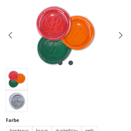
Bildergalerie überspringen
auswählen
Farbe
bordeaux
braun
dunkelblau
gelb