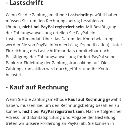
- Lastschrift
Wenn Sie die Zahlungsmethode
Lastschrift
gewählt haben,
müssen Sie, um den Rechnungsbetrag bezahlen zu
können,
nicht bei PayPal registriert sein
. Mit Bestätigung
der Zahlungsanweisung erteilen Sie PayPal ein
Lastschriftmandat. Über das Datum der Kontobelastung
werden Sie von PayPal informiert (sog. Prenotification). Unter
Einreichung des Lastschriftmandats unmittelbar nach
Bestätigung der Zahlungsanweisung fordert PayPal seine
Bank zur Einleitung der Zahlungstransaktion auf. Die
Zahlungstransaktion wird durchgeführt und Ihr Konto
belastet.
- Kauf auf Rechnung
Wenn Sie die Zahlungsmethode
Kauf auf Rechnung
gewählt
haben, müssen Sie, um den Rechnungsbetrag bezahlen zu
können,
nicht bei PayPal registriert sein
. Nach erfolgreicher
Adress- und Bonitätsprüfung und Abgabe der Bestellung
treten wir unsere Forderung an PayPal ab. Sie können in