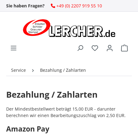
Sie haben Fragen?
+49 (0) 2207 919 55 10
Zum Hauptinhalt springen
Ware
Service
Bezahlung / Zahlarten
Bezahlung / Zahlarten
Der Mindestbestellwert beträgt 15,00 EUR - darunter
berechnen wir einen Bearbeitungszuschlag von 2,50 EUR.
Amazon Pay