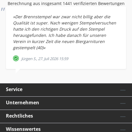
Berechnung aus insgesamt 1441 verifizierten Bewertungen
»Der Brennstempel war zwar nicht billig aber die
Qualität ist super. Nach wenigen Stempelversuchen
hatte ich den richtigen Druck auf den Stempel
herausgefunden. Ich habe danach für unseren
Verein in kurzer Zeit die neuen Biergarnituren
gestempelt (40)«
Jürgen S., 27. Juli 2026 15:59
Service
Unternehmen
Rechtliches
Wissenswertes