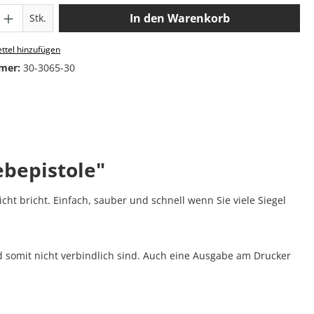
 Anzahl: Gib den gewünschten Wert ein o
In den Warenkorb
Stk.
ttel hinzufügen
mer:
30-3065-30
ebepistole"
cht bricht. Einfach, sauber und schnell wenn Sie viele Siegel
 somit nicht verbindlich sind. Auch eine Ausgabe am Drucker