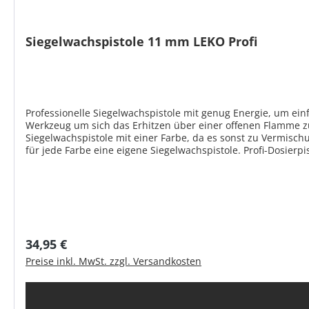
Siegelwachspistole 11 mm LEKO Profi
Professionelle Siegelwachspistole mit genug Energie, um ein
Werkzeug um sich das Erhitzen über einer offenen Flamme z
Siegelwachspistole mit einer Farbe, da es sonst zu Vermisc
für jede Farbe eine eigene Siegelwachspistole. Profi-Dosierpistole für Siegelwachssticks Ø 11 mm (nicht im Lieferumfang enthalten) Extra großer Abzughebel für einfaches, ermüdungsfreies
Siegeln Starke 80 Watt für großen Schmelzvorrat tropft kaum 
Regulärer Preis:
34,95 €
Preise inkl. MwSt. zzgl. Versandkosten