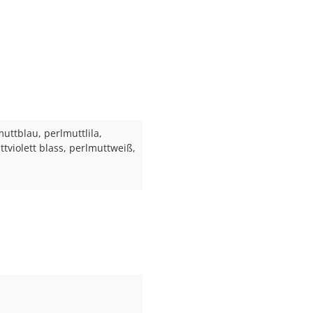
lmuttblau, perlmuttlila,
violett blass, perlmuttweiß,