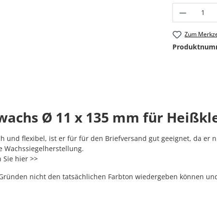
Produkt
Zum Merkze
Produktnum
wachs Ø 11 x 135 mm für Heißkl
nd flexibel, ist er für für den Briefversand gut geeignet, da er ni
le Wachssiegelherstellung.
n Sie
hier >>
n Gründen nicht den tatsächlichen Farbton wiedergeben können und