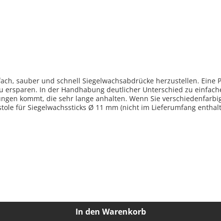
fach, sauber und schnell Siegelwachsabdrücke herzustellen. Eine P
u ersparen. In der Handhabung deutlicher Unterschied zu einfach
hungen kommt, die sehr lange anhalten. Wenn Sie verschiedenfarb
nach, ergibt bessere Ergebnisse Nur für Siegelwachssticks Ø 11 mm
In den Warenkorb