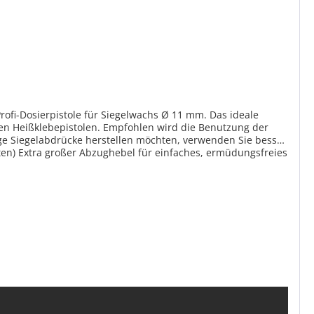
rofi-Dosierpistole für Siegelwachs Ø 11 mm. Das ideale
en Heißklebepistolen. Empfohlen wird die Benutzung der
ige Siegelabdrücke herstellen möchten, verwenden Sie besser
 geeignet Nicht für Siegellack geeignet 230 V / 80 W, 170° C