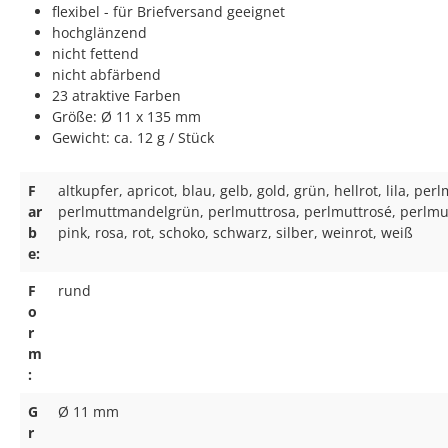
flexibel - für Briefversand geeignet
hochglänzend
nicht fettend
nicht abfärbend
23 atraktive Farben
Größe: Ø 11 x 135 mm
Gewicht: ca. 12 g / Stück
F
altkupfer, apricot, blau, gelb, gold, grün, hellrot, lila, per
ar
perlmuttmandelgrün, perlmuttrosa, perlmuttrosé, perlmutt
b
pink, rosa, rot, schoko, schwarz, silber, weinrot, weiß
e:
F
rund
o
r
m
:
G
Ø 11 mm
r