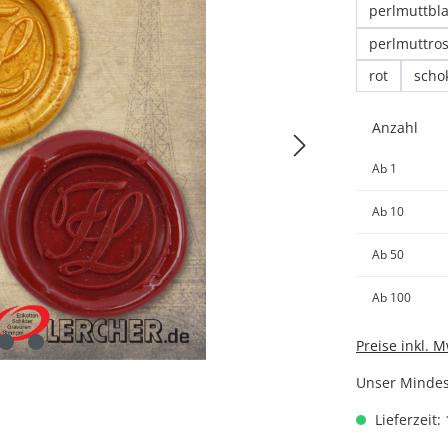
perlmuttbl
perlmuttro
rot
scho
Anzahl
Ab
1
Ab
10
Ab
50
Ab
100
Preise inkl. 
Unser Mindest
Lieferzeit: