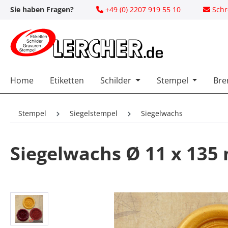
Sie haben Fragen?
+49 (0) 2207 919 55 10
Schr
 Hauptinhalt springen
Zur Suche springen
Zur Hauptnavigation springen
Home
Etiketten
Schilder
Stempel
Bre
Stempel
Siegelstempel
Siegelwachs
Siegelwachs Ø 11 x 135
Bildergalerie überspringen