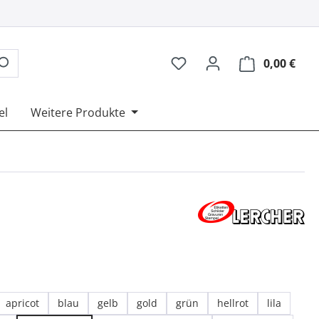
0,00 €
Ware
el
Weitere Produkte
ählen
apricot
blau
gelb
gold
grün
hellrot
lila