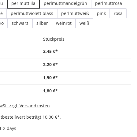
au
perlmuttlila
perlmuttmandelgrün
perlmuttrosa
sé
perlmuttviolett blass
perlmuttweiß
pink
rosa
ko
schwarz
silber
weinrot
weiß
Stückpreis
2,45 €*
2,20 €*
1,90 €*
1,80 €*
MwSt. zzgl. Versandkosten
bestellwert beträgt 10,00 €*.
 1-2 days