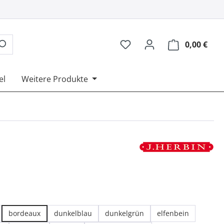
0,00 €
Ware
el
Weitere Produkte
ählen
bordeaux
dunkelblau
dunkelgrün
elfenbein