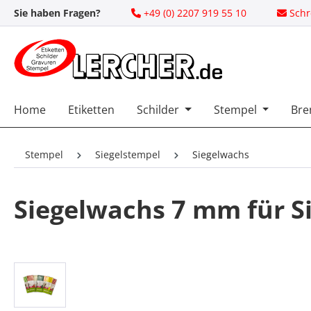
Sie haben Fragen?
+49 (0) 2207 919 55 10
Schr
 Hauptinhalt springen
Zur Suche springen
Zur Hauptnavigation springen
Home
Etiketten
Schilder
Stempel
Bre
Stempel
Siegelstempel
Siegelwachs
Siegelwachs 7 mm für S
Bildergalerie überspringen