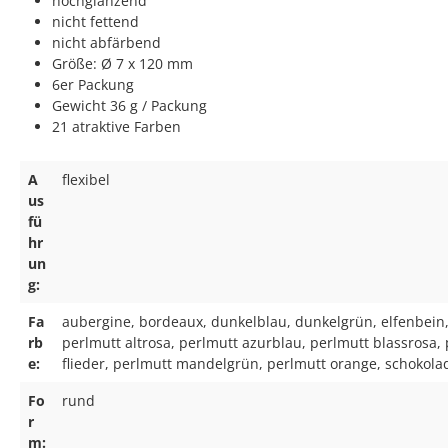
hochglänzend
nicht fettend
nicht abfärbend
Größe: Ø 7 x 120 mm
6er Packung
Gewicht 36 g / Packung
21 atraktive Farben
A
flexibel
us
fü
hr
un
g:
Fa
aubergine, bordeaux, dunkelblau, dunkelgrün, elfenbein, g
rb
perlmutt altrosa, perlmutt azurblau, perlmutt blassrosa,
e:
flieder, perlmutt mandelgrün, perlmutt orange, schokolad
Fo
rund
r
m: