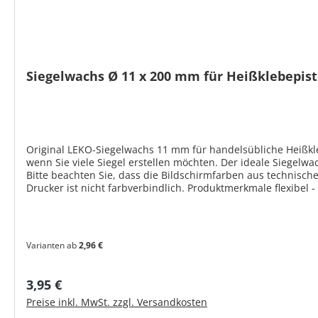
Siegelwachs Ø 11 x 200 mm für Heißklebepist
Original LEKO-Siegelwachs 11 mm für handelsübliche Heißklebe
wenn Sie viele Siegel erstellen möchten. Der ideale Siegelw
Bitte beachten Sie, dass die Bildschirmfarben aus technisc
Drucker ist nicht farbverbindlich. Produktmerkmale flexibel - für Briefversand geeignet hochglänzend nicht fettend nicht abfärbend 12 atraktive Farben Größe: Ø 11 x ca. 200 mm Gewicht:
ca. 19 g / Stück
Varianten ab
2,96 €
Regulärer Preis:
3,95 €
Preise inkl. MwSt. zzgl. Versandkosten