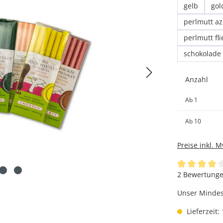
gelb
gol
perlmutt a
perlmutt fl
schokolade
Anzahl
Ab
1
Ab
10
Preise inkl. 
Durchschnittl
2 Bewertung
Unser Mindest
Lieferzeit: