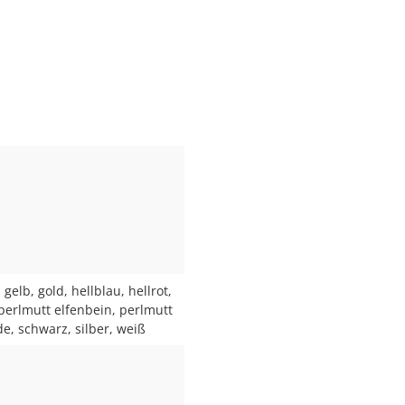
elb, gold, hellblau, hellrot,
 perlmutt elfenbein, perlmutt
e, schwarz, silber, weiß