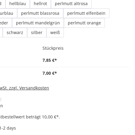
d
hellblau
hellrot
perlmutt altrosa
zurblau
perlmutt blassrosa
perlmutt elfenbein
ieder
perlmutt mandelgrün
perlmutt orange
schwarz
silber
weiß
Stückpreis
7,85 €*
7,00 €*
MwSt. zzgl. Versandkosten
iche Bewertung von 4 von 5 Sternen
en
bestellwert beträgt 10,00 €*.
 1-2 days