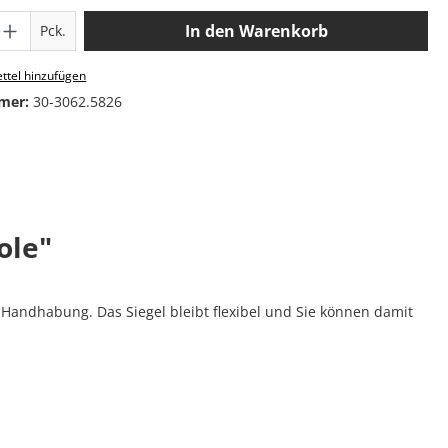
 Anzahl: Gib den gewünschten Wert ein o
In den Warenkorb
Pck.
ttel hinzufügen
mer:
30-3062.5826
ole"
 Handhabung. Das Siegel bleibt flexibel und Sie können damit