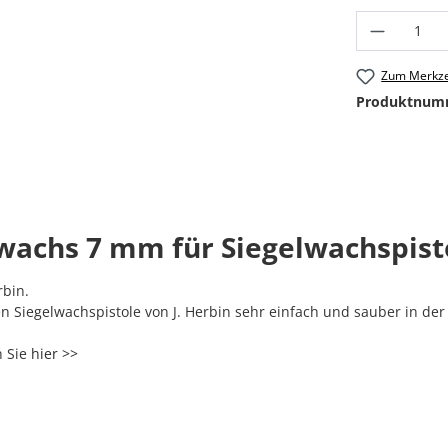
Produkt
Zum Merkze
Produktnum
wachs 7 mm für Siegelwachspist
rbin.
n Siegelwachspistole von J. Herbin sehr einfach und sauber in der
n Sie
hier >>