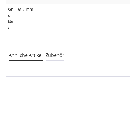
Gr
Ø 7 mm
ö
ße
:
Ähnliche Artikel
Zubehör
Produktgalerie überspringen