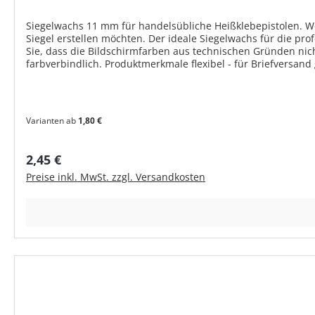
Siegelwachs 11 mm für handelsübliche Heißklebepistolen. Weic
Siegel erstellen möchten. Der ideale Siegelwachs für die pr
Sie, dass die Bildschirmfarben aus technischen Gründen nic
farbverbindlich. Produktmerkmale flexibel - für Briefversand
Varianten ab
1,80 €
Regulärer Preis:
2,45 €
Preise inkl. MwSt. zzgl. Versandkosten