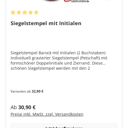
Durchschnittliche Bewertung von 4.8 von 5 Sternen
Siegelstempel mit Initialen
Siegelstempel Barock mit Initialen (2 Buchstaben)
Individuell gravierter Siegelstempel (Petschaft) mit
formschöner Doppelinitiale und Zierrand. Diese
schönen Siegelstempel werden mit den 2
Anfangsbuchstaben des Namens, den sogenannten
Initialen, oder 2 anderen Buchstaben graviert.
LERCHER graviert diese Siegelstempel in besonders
schönen Schriften, die sich im Laufe unserer
Varianten ab
32,90 €
Graveurpraxis besonders bewährt haben. Bitte wählen
Sie bei der Bestellung Ihre bevorzugte Schriftart und
geben Sie anschließend die gewünschten
Regulärer Preis:
Ab
30,90 €
Großbuchstaben ein. Die Positionen der Initialen
Preise inkl. MwSt. zzgl. Versandkosten
werden von unseren gelernten Graveuren mit viel
Geschmack, unter Berücksichtung gravurtechnischer
Aspekte, ausgewählt. Die Ausführung erfolgt vertieft