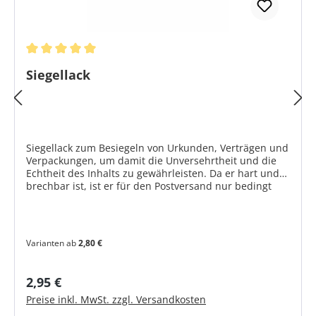
Durchschnittliche Bewertung von 5 von 5 Sternen
Siegellack
Siegellack zum Besiegeln von Urkunden, Verträgen und
Verpackungen, um damit die Unversehrtheit und die
Echtheit des Inhalts zu gewährleisten. Da er hart und
brechbar ist, ist er für den Postversand nur bedingt
geeignet. Wir führen Siegellack in 11 atraktiven Farben
zum Erhitzen über einer Kerze oder Spiritusflamme.
Produktmerkmale hart, brechbar - für Briefversand
bedingt geeignet hochglänzend nicht fettend nicht
Varianten ab
2,80 €
abfärbend Länge ca. 13 cm Gewicht ca. 25 gr. in 11
atraktiven Farben Eine Mengenempfehlung für
individuelle Siegelabdrücke finden Sie hier >>
Regulärer Preis:
2,95 €
Preise inkl. MwSt. zzgl. Versandkosten