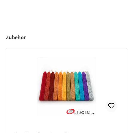
Produktgalerie überspringen
Zubehör