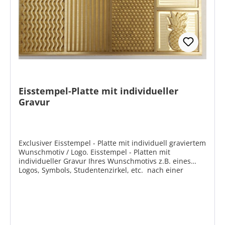
30 x 15 mm 30 x 20 mm30 x 30 mm Produktmerkmale
Stempelplatte massiv Messing Stempelgriff aus
Buchenholz gedrechselt und mahagonifarben lackiert
Klein ca. Ø 33 x 70 mm Groß ca. Ø 43 x 95 mm Die
Größe wählen wir passend zur bestellten
Stempelplatte Wunschmotiv individuell nach Ihrer
gestellen Vektordatei graviert
Eisstempel-Platte mit individueller
Gravur
Exclusiver Eisstempel - Platte mit individuell graviertem
Wunschmotiv / Logo. Eisstempel - Platten mit
individueller Gravur Ihres Wunschmotivs z.B. eines
Logos, Symbols, Studentenzirkel, etc. nach einer
gestellten Vektordatei. Der Preis der auf LERCHER.de
angebotenen Eisstempel mit Wunschmotiv versteht
sich inklusive Gravur von einfachen bis mittelschweren
Logos, Schriften oder Zeichen. Besonders aufwändige
Motive bitten wir gesondert anzufragen. Zum
Kontaktformular >> LERCHER Eisstempel setzen sich