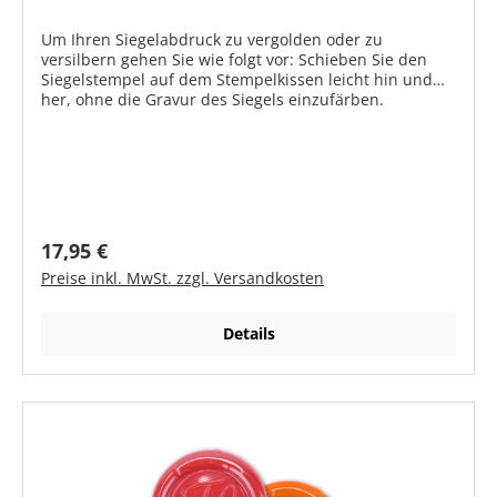
Um Ihren Siegelabdruck zu vergolden oder zu
versilbern gehen Sie wie folgt vor: Schieben Sie den
Siegelstempel auf dem Stempelkissen leicht hin und
her, ohne die Gravur des Siegels einzufärben.
Anschließend den Siegelstempel 4-5 Sekunden in den
weichen Siegellack drücken - fertig. Als Ergebnis
erhalten Sie ein sehr schönes Siegel mit einem
goldenen oder silbernen Fond.
Regulärer Preis:
17,95 €
Preise inkl. MwSt. zzgl. Versandkosten
Details