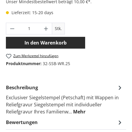
Unser Mindestbestellwert beträgt 10,00 €*.
Lieferzeit: 15-20 days
Produkt Anzahl: Gib den gewünschten Wer
Stk.
In den Warenkorb
Zum Merkzettel hinzufügen
Produktnummer:
32-SSB-WR.25
Beschreibung
Exclusiver Siegelstempel (Petschaft) mit Wappen in
Reliefgravur Siegelstempel mit individueller
Reliefgravur Ihres Familienw…
Mehr
Bewertungen