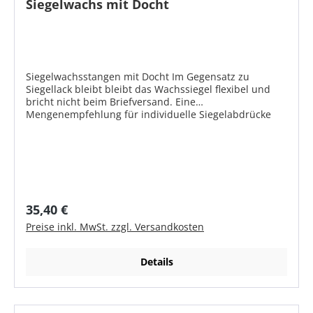
Siegelwachs mit Docht
Siegelwachsstangen mit Docht Im Gegensatz zu
Siegellack bleibt bleibt das Wachssiegel flexibel und
bricht nicht beim Briefversand. Eine
Mengenempfehlung für individuelle Siegelabdrücke
finden Sie hier >> Produktmerkmale flexibel - für
Briefversand geeignet Größe: ca. 12 x 12 x 90 mm
Gewicht/Stk. ca. 12 g Gewicht/Pck. ca. 145 g In 12
atraktiven Farben* *Bitte beachten Sie, dass die
Bildschirmfarben aus technischen Gründen nicht den
tatsächlichen Farbton wiedergeben können und somit
nicht verbindlich sind. Auch eine Ausgabe am Drucker
Regulärer Preis:
35,40 €
ist nicht farbverbindlich.
Preise inkl. MwSt. zzgl. Versandkosten
Details