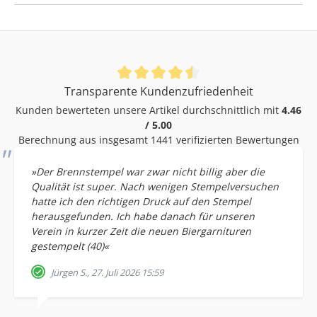
senden Sie uns eine brauchbare Vektordatei im Format
.AI, .CDR, .EPS, .PDF oder .SVG (andere Formate
bedürfen der Nacharbeit und werden nach Aufwand
berechnet). Schriften unbedingt in Kurven umwandeln!
Verfügbare Größen Runde Siegel Ø 15 mm Ø 20 mm Ø
25 mm Ø 30 mm Ø 35 mm Ø 45 mm Ø 48 mm Ovale
Siegel 28 x 35 mm 33 x 44 mm Viereckige Siegel 25 x 25
Durchschnittliche Bewertung von 4.46 von 5 Sternen
Transparente Kundenzufriedenheit
mm 30 x 15 mm 30 x 20 mm Produktmerkmale
Siegelplatte massiv Messing Siegelgriff aus Buchenholz
Kunden bewerteten unsere Artikel durchschnittlich mit
4.46
gedrechselt und mahagonifarben lackiert Klein ca. Ø
/ 5.00
33 x 70 mm Groß ca. Ø 43 x 95 mm Die Größe wählen
Berechnung aus insgesamt 1441 verifizierten Bewertungen
wir passend zur bestellten Siegelplatte Wunschmotiv
individuell nach Ihrer gestellen Vektordatei graviert
»Der Brennstempel war zwar nicht billig aber die
Qualität ist super. Nach wenigen Stempelversuchen
hatte ich den richtigen Druck auf den Stempel
herausgefunden. Ich habe danach für unseren
Verein in kurzer Zeit die neuen Biergarnituren
gestempelt (40)«
Jürgen S., 27. Juli 2026 15:59