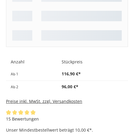
Anzahl
Stückpreis
116,90 €*
Ab
1
96,00 €*
Ab
2
Preise inkl. MwSt. zzgl. Versandkosten
Durchschnittliche Bewertung von 4.97 von 5 Sternen
15 Bewertungen
Unser Mindestbestellwert beträgt 10,00 €*.