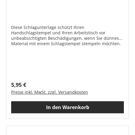
Diese Schlagunterlage schützt Ihren
Handschlagstempel und Ihren Arbeitstisch vor
unbeabsichtigten Beschädigungen, wenn Sie dünnes
Material mit einem Schlagstempel stempeln möchten.
Schlagunterlage für Schlagstempelarbeiten auf
dünnem Material. Für Schlagstempeln von dünnem
Blech, Silberblech, Kupferblech, Messingblech, Leder,
etc. Schützt Ihre Werkbank und den
Handschlagstempel zuverlässig vor Beschädigungen.
Produktmerkmale Grüner Spezialkunststoff Größe: 120
x 100 x 10 mm Hohe Abrieb- und Verschleißfestigkeit
Regulärer Preis:
5,95 €
Hohe Schlagzähigkeit Dynamisch stark beanspruchbar
Preise inkl. MwSt. zzgl. Versandkosten
Gute Geräuschdämpfung Physiologisch unbedenklich
(reine Ausführung) Markenprodukt Made in Germany
In den Warenkorb