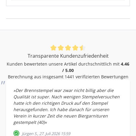
ihren Angaben Individuelle Gravur nach ihren
Vorgaben Text erhaben scharf graviert - Abdruck im
Werkstück lesbar vertieft Schriftbild nach DIN 1451
Anschrägung bis zur Motivgravur Markierung der
Stempelvorderseite Zweckmäßig gehärtet Zum
Einschlagen in ungehärteten Stahl, Buntmetalle wie
Kupfer, Messing, Alu etc., Holz, Kunststoff, Leder ...
Andere Größen, Ausführungen wie z.B. flächige Gravur,
Rechtsgravur, Gravur mit Radien (konkav/konvex),
Punktgravur, Gravur mit Tiefenbegrenzung etc. bitten
Durchschnittliche Bewertung von 4.46 von 5 Sternen
Transparente Kundenzufriedenheit
wir gesondert anzufragen. Zum Kontaktformular >>
Kunden bewerteten unsere Artikel durchschnittlich mit
4.46
/ 5.00
Berechnung aus insgesamt 1441 verifizierten Bewertungen
»Der Brennstempel war zwar nicht billig aber die
Qualität ist super. Nach wenigen Stempelversuchen
hatte ich den richtigen Druck auf den Stempel
herausgefunden. Ich habe danach für unseren
Verein in kurzer Zeit die neuen Biergarnituren
gestempelt (40)«
Jürgen S., 27. Juli 2026 15:59