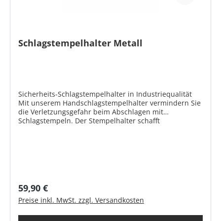
Schlagstempelhalter Metall
Sicherheits-Schlagstempelhalter in Industriequalität
Mit unserem Handschlagstempelhalter vermindern Sie
die Verletzungsgefahr beim Abschlagen mit
Schlagstempeln. Der Stempelhalter schafft
ausreichend Sicherheitsabstand zwischen der Hand
des Anwenders und dem Handschlagstempel.
Produktmerkmale Stabile Metallausführung in
Industrieausführung Schnellwechselmechanismus mit
Federarretierung Schützt vor Verletzungen durch
Fehlschläge und Abrutschen Geeignet für alle
Handschlagstempel mit einem Schaftquerschnitt von
Regulärer Preis:
59,90 €
max. 25 x 25 mm Geeignet für alle rechteckigen
Preise inkl. MwSt. zzgl. Versandkosten
Handschlagstempel mit einem Schaftquerschnitt von
max. 25 x 15 mm Schlagstempel Halter