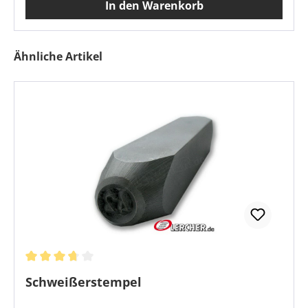
In den Warenkorb
Produktgalerie überspringen
Ähnliche Artikel
Durchschnittliche Bewertung von 3.75 von 5 Sternen
Schweißerstempel