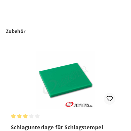
Produktgalerie überspringen
Zubehör
Durchschnittliche Bewertung von 3 von 5 Sternen
Schlagunterlage für Schlagstempel