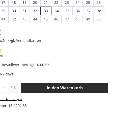
17
18
19
20
21
22
23
24
25
26
29
30
31
32
33
34
35
36
37
38
41
42
43
44
45
46
47
48
49
50
is:
€
MwSt. zzgl. Versandkosten
iche Bewertung von 4.95 von 5 Sternen
gen
bestellwert beträgt 10,00 €*.
 1-2 days
 Anzahl: Gib den gewünschten Wert ein o
In den Warenkorb
Stk.
ttel hinzufügen
mer:
13-1201.33