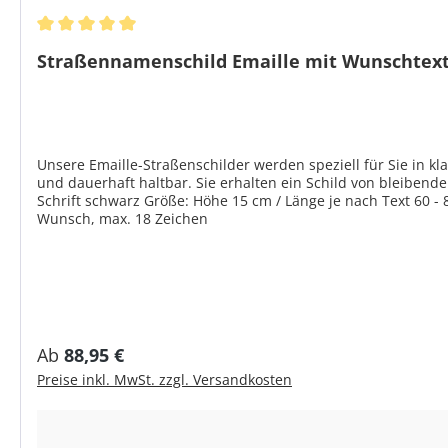
Durchschnittliche Bewertung von 5 von 5 Sternen
Straßennamenschild Emaille mit Wunschtex
Unsere Emaille-Straßenschilder werden speziell für Sie in kl
und dauerhaft haltbar. Sie erhalten ein Schild von bleibendem Wert. Produktmerkmale Material: Stahlblech emalliert, leicht gew
Schrift schwarz Größe: Höhe 15 cm / Länge je nach Text 60 - 
Wunsch, max. 18 Zeichen
Regulärer Preis:
Ab
88,95 €
Preise inkl. MwSt. zzgl. Versandkosten