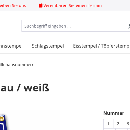
eiben Sie uns
Vereinbaren Sie einen Termin
nnstempel
Schlagstempel
Eisstempel / Töpferstemp
illehausnummern
au / weiß
au
Nummer
1
2
3