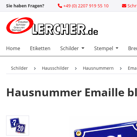
Sie haben Fragen?
+49 (0) 2207 919 55 10
Schr
 Hauptinhalt springen
Zur Suche springen
Zur Hauptnavigation springen
Home
Etiketten
Schilder
Stempel
Bre
Schilder
Hausschilder
Hausnummern
Ema
Hausnummer Emaille bl
Bildergalerie überspringen