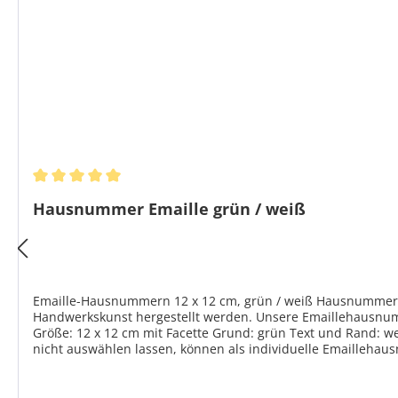
Durchschnittliche Bewertung von 5 von 5 Sternen
Hausnummer Emaille grün / weiß
Emaille-Hausnummern 12 x 12 cm, grün / weiß Hausnummernsc
Handwerkskunst hergestellt werden. Unsere Emaillehausnummern werden noch w
Größe: 12 x 12 cm mit Facette Grund: grün Text und Rand: we
nicht auswählen lassen, können als individuelle Emaillehau