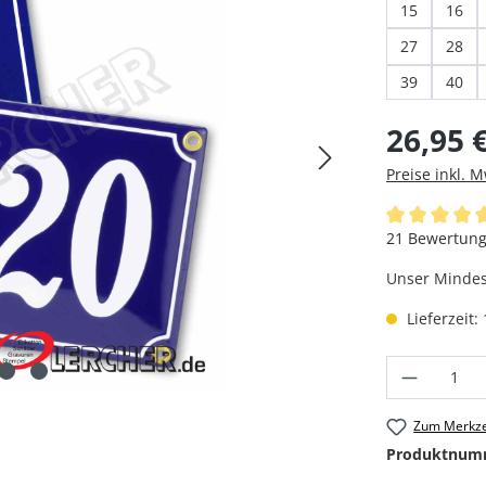
15
16
27
28
39
40
Regulärer Pre
26,95 
Preise inkl. 
Durchschnittl
21 Bewertun
Unser Mindest
Lieferzeit:
Produkt
Zum Merkze
Produktnum