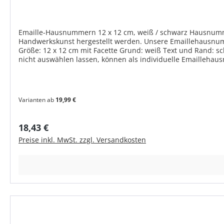
Emaille-Hausnummern 12 x 12 cm, weiß / schwarz Hausnummer
Handwerkskunst hergestellt werden. Unsere Emaillehausnummern werden noch w
Größe: 12 x 12 cm mit Facette Grund: weiß Text und Rand: sc
nicht auswählen lassen, können als individuelle Emaillehau
Varianten ab
19,99 €
Regulärer Preis:
18,43 €
Preise inkl. MwSt. zzgl. Versandkosten