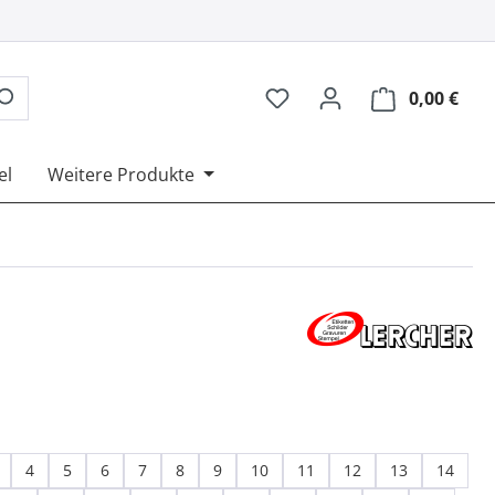
0,00 €
Ware
el
Weitere Produkte
swählen
4
5
6
7
8
9
10
11
12
13
14