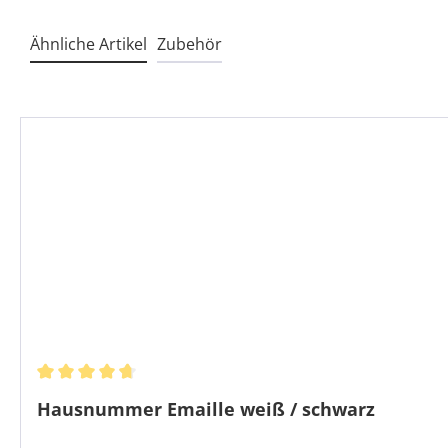
Ähnliche Artikel
Zubehör
Produktgalerie überspringen
Durchschnittliche Bewertung von 4.83 von 5 Sternen
Hausnummer Emaille weiß / schwarz