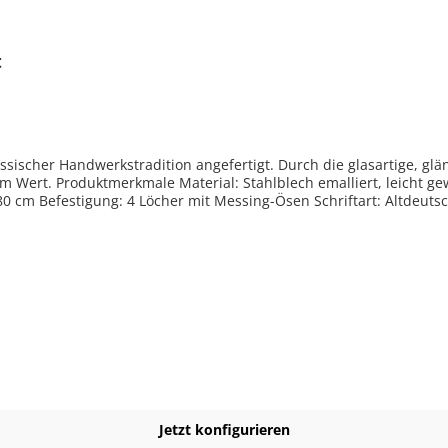
t
assischer Handwerkstradition angefertigt. Durch die glasartige, gl
ölbt Farben: Grund blau / Schrift weiß oder Grund weiß /
80 cm Befestigung: 4 Löcher mit Messing-Ösen Schriftart: Altdeutsch
Jetzt konfigurieren