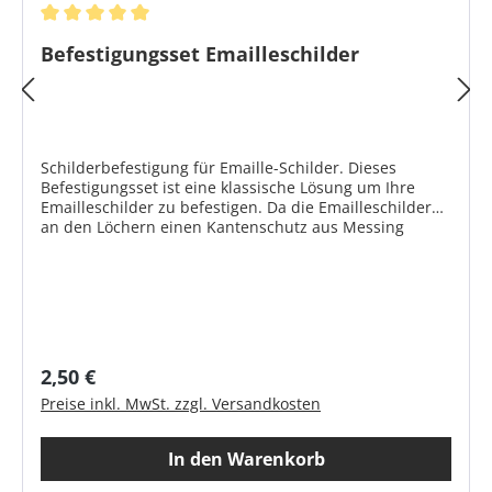
Durchschnittliche Bewertung von 5 von 5 Sternen
Befestigungsset Emailleschilder
Schilderbefestigung für Emaille-Schilder. Dieses
Befestigungsset ist eine klassische Lösung um Ihre
Emailleschilder zu befestigen. Da die Emailleschilder
an den Löchern einen Kantenschutz aus Messing
haben, passen diese Schrauben sehr schön dazu. Die
Messingschraube rostet nicht, wird aber im Laufe der
Zeit nachdunkeln, bzw. eine Patina ansetzen.
Produktmerkmale Anwendung: Emaille-Hausnummern,
Emailleschilder, Messingschilder Verwendung: Für
Innen- und Außenanwendung empfohlen Schraube:
Messing Ø 3,5 x 30 mm Dübel: Kunststoff S5
Regulärer Preis:
2,50 €
Lieferumfang: Set mit je 4 Schrauben und Dübeln
Preise inkl. MwSt. zzgl. Versandkosten
In den Warenkorb