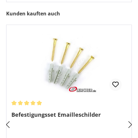
Produktgalerie überspringen
Kunden kauften auch
Durchschnittliche Bewertung von 5 von 5 Sternen
Befestigungsset Emailleschilder