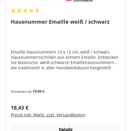
Durchschnittliche Bewertung von 4.83 von 5 Sternen
Hausnummer Emaille weiß / schwarz
Emaille-Hausnummern 12 x 12 cm, weiß / schwarz
Hausnummernschilder aus echtem Emaille. Entdecken
Sie klassische, weiß-schwarze Emaillehausnummern
die traditionell in alter Handwerkskunst hergestellt
werden. Unsere Emaillehausnummern werden noch
wie vor 100 Jahren von Hand gefertigt.
Produktmerkmale Hausnummernschilder traditionell
emalliert Größe: 12 x 12 cm mit Facette Grund: weiß
Varianten ab
19,99 €
Text und Rand: schwarz Befestigung: 4 Löcher durch
Messingösen geschützt Ziffern 1 - 50 in der Regel ab
Lager lieferbar (Hausnummern die sich nicht
Regulärer Preis:
18,43 €
auswählen lassen, können als individuelle
Preise inkl. MwSt. zzgl. Versandkosten
Emaillehausnummer bestellt werden)
Details