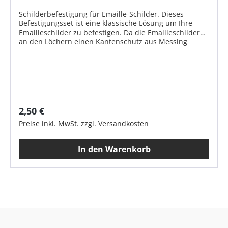
Schilderbefestigung für Emaille-Schilder. Dieses
Befestigungsset ist eine klassische Lösung um Ihre
Emailleschilder zu befestigen. Da die Emailleschilder
an den Löchern einen Kantenschutz aus Messing
haben, passen diese Schrauben sehr schön dazu. Die
Messingschraube rostet nicht, wird aber im Laufe der
Zeit nachdunkeln, bzw. eine Patina ansetzen.
Produktmerkmale Anwendung: Emaille-Hausnummern,
Emailleschilder, Messingschilder Verwendung: Für
Innen- und Außenanwendung empfohlen Schraube:
Messing Ø 3,5 x 30 mm Dübel: Kunststoff S5
Regulärer Preis:
2,50 €
Lieferumfang: Set mit je 4 Schrauben und Dübeln
Preise inkl. MwSt. zzgl. Versandkosten
In den Warenkorb