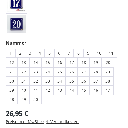
auswählen
Nummer
1
2
3
4
5
6
7
8
9
10
11
12
13
14
15
16
17
18
19
20
21
22
23
24
25
26
27
28
29
30
31
32
33
34
35
36
37
38
39
40
41
42
43
44
45
46
47
48
49
50
Regulärer Preis:
26,95 €
Preise inkl. MwSt. zzgl. Versandkosten