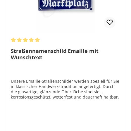
Durchschnittliche Bewertung von 5 von 5 Sternen
Straßennamenschild Emaille mit
Wunschtext
Unsere Emaille-Straßenschilder werden speziell für Sie
in klassischer Handwerkstradition angefertigt. Durch
die glasartige, glänzende Oberfläche sind sie
korrosionsgeschützt, wetterfest und dauerhaft haltbar.
Sie erhalten ein Schild von bleibendem Wert.
Produktmerkmale Material: Stahlblech emalliert, leicht
gewölbt Farben: Grund blau / Schrift weiß oder Grund
weiß / Schrift schwarz Größe: Höhe 15 cm / Länge je
nach Text 60 - 80 cm Befestigung: 4 Löcher mit
Messing-Ösen Schriftart: Altdeutsche Schrift,