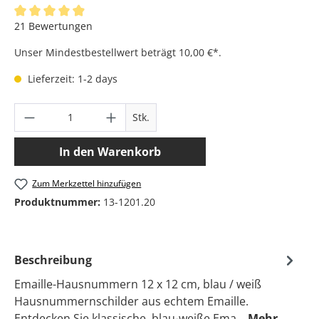
Durchschnittliche Bewertung von 4.95 von 5 Sternen
21 Bewertungen
Unser Mindestbestellwert beträgt 10,00 €*.
Lieferzeit: 1-2 days
Produkt Anzahl: Gib den gewünschten Wer
Stk.
In den Warenkorb
Zum Merkzettel hinzufügen
Produktnummer:
13-1201.20
Beschreibung
Emaille-Hausnummern 12 x 12 cm, blau / weiß
Hausnummernschilder aus echtem Emaille.
Entdecken Sie klassische, blau-weiße Ema…
Mehr