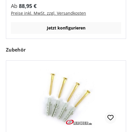
Blockschrift, Schreibschrift oder Times Text nach
Regulärer Preis:
Ab
88,95 €
Wunsch, max. 18 Zeichen
Preise inkl. MwSt. zzgl. Versandkosten
Jetzt konfigurieren
Produktgalerie überspringen
Zubehör