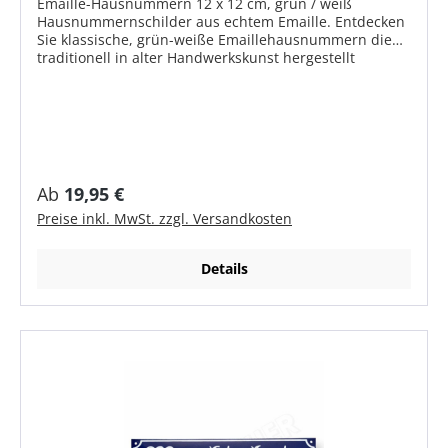
Emaille-Hausnummern 12 x 12 cm, grün / weiß
Hausnummernschilder aus echtem Emaille. Entdecken
Sie klassische, grün-weiße Emaillehausnummern die
traditionell in alter Handwerkskunst hergestellt
werden. Unsere Emaillehausnummern werden noch
wie vor 100 Jahren von Hand gefertigt.
Produktmerkmale Hausnummernschilder traditionell
emalliert Größe: 12 x 12 cm mit Facette Grund: grün
Text und Rand: weiß Befestigung: 4 Löcher durch
Messingösen geschützt Ziffern 1 - 50 in der Regel ab
Lager lieferbar (Hausnummern die sich nicht
Regulärer Preis:
Ab
19,95 €
auswählen lassen, können als individuelle
Preise inkl. MwSt. zzgl. Versandkosten
Emaillehausnummer bestellt werden)
Details