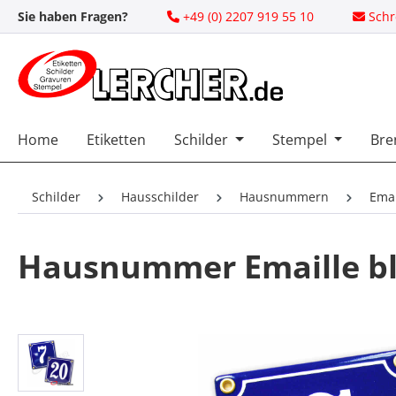
Sie haben Fragen?
+49 (0) 2207 919 55 10
Schr
 Hauptinhalt springen
Zur Suche springen
Zur Hauptnavigation springen
Home
Etiketten
Schilder
Stempel
Bre
Schilder
Hausschilder
Hausnummern
Ema
Hausnummer Emaille bl
Bildergalerie überspringen