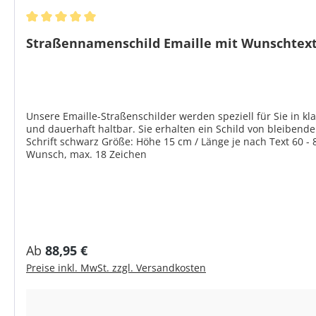
Durchschnittliche Bewertung von 5 von 5 Sternen
Straßennamenschild Emaille mit Wunschtex
Unsere Emaille-Straßenschilder werden speziell für Sie in kl
und dauerhaft haltbar. Sie erhalten ein Schild von bleibendem Wert. Produktmerkmale Material: Stahlblech emalliert, leicht gew
Schrift schwarz Größe: Höhe 15 cm / Länge je nach Text 60 - 
Wunsch, max. 18 Zeichen
Regulärer Preis:
Ab
88,95 €
Preise inkl. MwSt. zzgl. Versandkosten