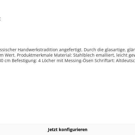
t
assischer Handwerkstradition angefertigt. Durch die glasartige, gl
ölbt Farben: Grund blau / Schrift weiß oder Grund weiß /
80 cm Befestigung: 4 Löcher mit Messing-Ösen Schriftart: Altdeutsch
Jetzt konfigurieren