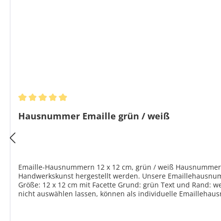
Durchschnittliche Bewertung von 5 von 5 Sternen
Hausnummer Emaille grün / weiß
Emaille-Hausnummern 12 x 12 cm, grün / weiß Hausnummernsc
Handwerkskunst hergestellt werden. Unsere Emaillehausnummern werden noch w
Größe: 12 x 12 cm mit Facette Grund: grün Text und Rand: we
nicht auswählen lassen, können als individuelle Emaillehau