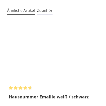
Ähnliche Artikel
Zubehör
Produktgalerie überspringen
Durchschnittliche Bewertung von 4.83 von 5 Sternen
Hausnummer Emaille weiß / schwarz