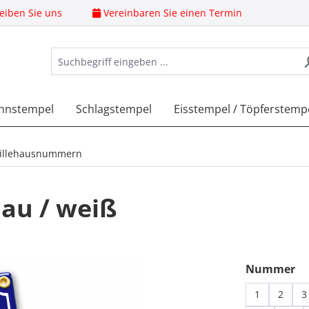
eiben Sie uns
Vereinbaren Sie einen Termin
nnstempel
Schlagstempel
Eisstempel / Töpferstemp
illehausnummern
au / weiß
au
Nummer
1
2
3