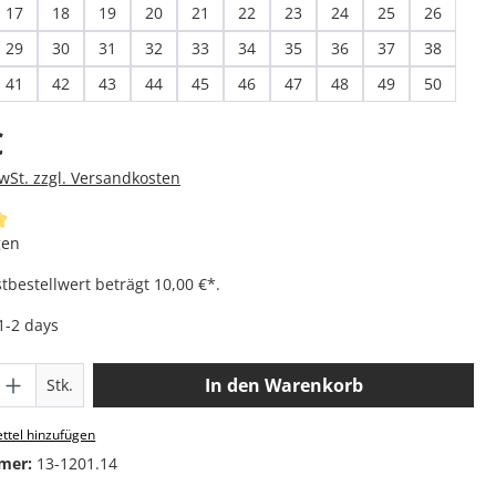
17
18
19
20
21
22
23
24
25
26
29
30
31
32
33
34
35
36
37
38
41
42
43
44
45
46
47
48
49
50
is:
€
MwSt. zzgl. Versandkosten
iche Bewertung von 4.95 von 5 Sternen
gen
bestellwert beträgt 10,00 €*.
 1-2 days
 Anzahl: Gib den gewünschten Wert ein o
In den Warenkorb
Stk.
ttel hinzufügen
mer:
13-1201.14