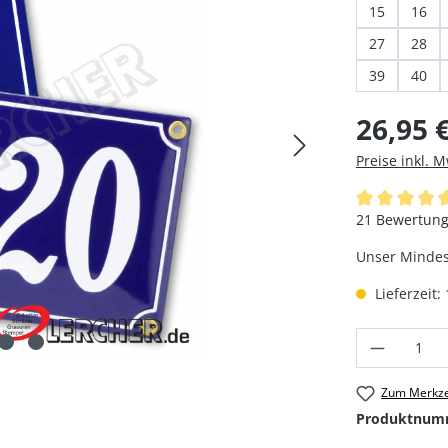
15
16
27
28
39
40
Regulärer Pre
26,95 
Preise inkl. 
Durchschnittl
21 Bewertun
Unser Mindest
Lieferzeit:
Produkt
Zum Merkze
Produktnum