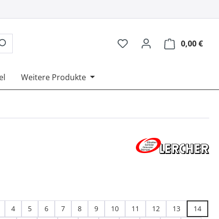
0,00 €
Ware
el
Weitere Produkte
swählen
4
5
6
7
8
9
10
11
12
13
14