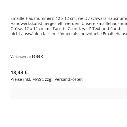
Emaille-Hausnummern 12 x 12 cm, weiß / schwarz Hausnummer
Handwerkskunst hergestellt werden. Unsere Emaillehausnummern werden noch w
Größe: 12 x 12 cm mit Facette Grund: weiß Text und Rand: sc
nicht auswählen lassen, können als individuelle Emaillehau
Varianten ab
19,99 €
Regulärer Preis:
18,43 €
Preise inkl. MwSt. zzgl. Versandkosten