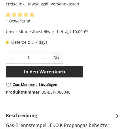
Preise inkl. MwSt. zzgl. Versandkosten
Durchschnittliche Bewertung von 5 von 5 Sternen
1 Bewertung
Unser Mindestbestellwert beträgt 10,00 €*.
Lieferzeit: 5-7 days
Produkt Anzahl: Gib den gewünschten Wer
Stk.
In den Warenkorb
Zum Merkzettel hinzufügen
Produktnummer:
35-BSK-080040
Beschreibung
Gas-Brennstempel LEKO K Propangas beheizter