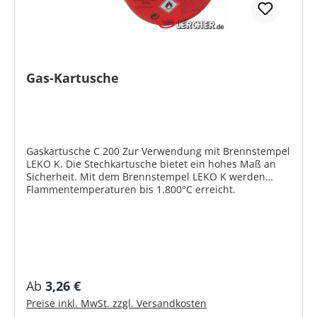
Gas-Kartusche
Gaskartusche C 200 Zur Verwendung mit Brennstempel
LEKO K. Die Stechkartusche bietet ein hohes Maß an
Sicherheit. Mit dem Brennstempel LEKO K werden
Flammentemperaturen bis 1.800°C erreicht.
Gefahrenhinweise Signalwort: Gefahr
Sicherheitshinweise GHS / H-Sätze: H 220: Extrem
entzündbares Gas H 280: Enthält Gas unter Druck
Sicherheitshinweise GHS / P-Sätze: P 101: Ist ärztlicher
Rat erforderlich, Verpackung oder
Kennzeichnungsetikett bereithalten. P 102: Darf nicht
in die Hände von Kindern gelangen. P 103: Vor
Regulärer Preis:
Ab
3,26 €
Gebrauch Kennzeichnungsetikett lesen P 210: Von
Preise inkl. MwSt. zzgl. Versandkosten
Hitze / Funken / offener Flamme / heißen Oberflächen
fernhalten. Nicht rauchen. P 377: Brand von