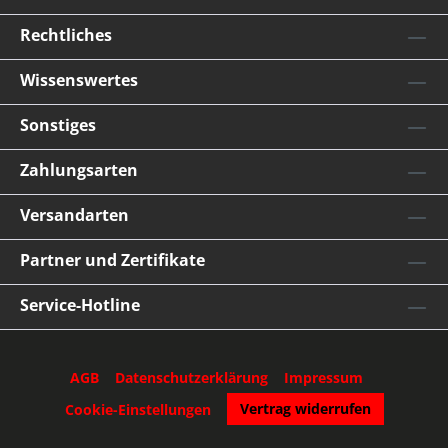
Sturmschutz für die Flamme Schnelle Erwärmung
durch leistungsstarke Flamme KJ/h: 6025 KW: 1 g/h bei
Rechtliches
1,5 bar: 130 Aufheizzeit: ca. Min. Max. Temperatur: ° C
Abmessungen: ca. 340 x 130 x 60 mm Gewicht: ca. 1750
g PERKEO Propan-Brennstempel
Wissenswertes
Sonstiges
Zahlungsarten
Versandarten
Partner und Zertifikate
Service-Hotline
AGB
Datenschutzerklärung
Impressum
Vertrag widerrufen
Cookie-Einstellungen