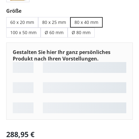
auswählen
Größe
60 x 20 mm
80 x 25 mm
80 x 40 mm
100 x 50 mm
Ø 60 mm
Ø 80 mm
Gestalten Sie hier Ihr ganz persönliches
Produkt nach Ihren Vorstellungen.
Regulärer Preis:
288,95 €