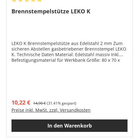
Durchschnittliche Bewertung von 5 von 5 Sternen
Brennstempelstütze LEKO K
LEKO K Brennstempelstütze aus Edelstahl 2 mm Zum
sicheren Abstellen gasbetriebener Brennstempel LEKO
K. Technische Daten Material: Edelstahl massiv Inkl.
Befestigungsmaterial für Werkbank Größe: 80 x 70 x
175 mm
Verkaufspreis:
Regulärer Preis:
10,22 €
14,90 €
(31.41% gespart)
Preise inkl. MwSt. zzgl. Versandkosten
In den Warenkorb