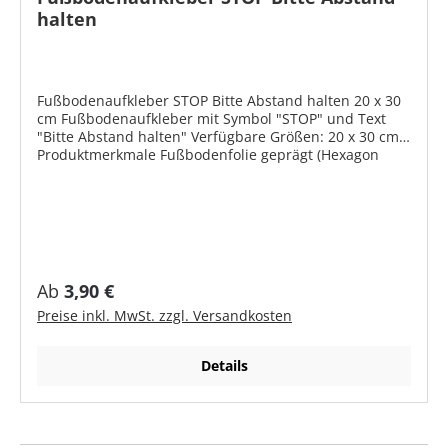
halten
Fußbodenaufkleber STOP Bitte Abstand halten 20 x 30
cm Fußbodenaufkleber mit Symbol "STOP" und Text
"Bitte Abstand halten" Verfügbare Größen: 20 x 30 cm
Produktmerkmale Fußbodenfolie geprägt (Hexagon
Struktur) Rutschhemmend zertifiziert nach DIN 51130
bis R10 Typische Anwendungen sind glatte Fußböden
in Einkaufszentren, Supermärkten, Eingangsbereiche,
Arztpraxen, Krankenhäuser, Banken etc. Haltbarkeit bis
zu 6 Monate im Innenbereich - je nach Belastung
Leicht zu verkleben Wiederablösbar durch
semipermanenten Kleber
Regulärer Preis:
Ab
3,90 €
Preise inkl. MwSt. zzgl. Versandkosten
Details