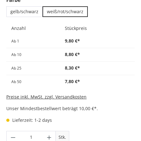
Farbe
gelb/schwarz
weiß/rot/schwarz
Anzahl
Stückpreis
9,80 €*
Ab
1
8,80 €*
Ab
10
8,30 €*
Ab
25
7,80 €*
Ab
50
Preise inkl. MwSt. zzgl. Versandkosten
Unser Mindestbestellwert beträgt 10,00 €*.
Lieferzeit: 1-2 days
Produkt Anzahl: Gib den gewünschten Wer
Stk.