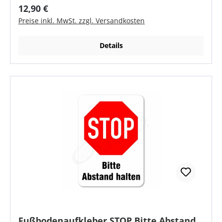
zu 6 Monate im Innenbereich - je nach Belastung
Regulärer Preis:
12,90 €
Leicht zu verkleben Wiederablösbar durch
Preise inkl. MwSt. zzgl. Versandkosten
semipermanenten Kleber
Details
Fußbodenaufkleber STOP Bitte Abstand