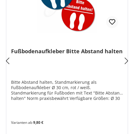
Fußbodenaufkleber Bitte Abstand halten
Bitte Abstand halten, Standmarkierung als
Fußbodenaufkleber Ø 30 cm, rot / weiß.
Standmarkierung für Fußboden mit Text "Bitte Abstand
halten" Norm praxisbewährt Verfügbare Größen: Ø 30
cm Verfügbare Farben: blau /weiß rot / weiß
Produktmerkmale Fußbodenfolie geprägt (Hexagon
Struktur) Rutschhemmend zertifiziert nach DIN 51130
bis R10 Typische Anwendungen sind glatte Fußböden
Varianten ab
9,80 €
in Einkaufszentren, Supermärkten, Eingangsbereiche,
Arztpraxen, Krankenhäuser, Banken etc. Haltbarkeit bis