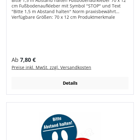
Bitte 1,5 m Abstand halten Fußbodenaufkleber 70 x 12
cm Fußbodenaufkleber mit Symbol "STOP" und Text
"Bitte 1,5 m Abstand halten" Norm praxisbewährt
Verfügbare Größen: 70 x 12 cm Produktmerkmale
Fußbodenfolie geprägt (Hexagon Struktur)
Rutschhemmend zertifiziert nach DIN 51130 bis R10
Typische Anwendungen sind glatte Fußböden in
Einkaufszentren, Supermärkten, Eingangsbereiche,
Arztpraxen, Krankenhäuser, Banken etc. Haltbarkeit bis
zu 6 Monate im Innenbereich - je nach Belastung
Leicht zu verkleben Wiederablösbar durch
Regulärer Preis:
Ab
7,80 €
semipermanenten Kleber
Preise inkl. MwSt. zzgl. Versandkosten
Details