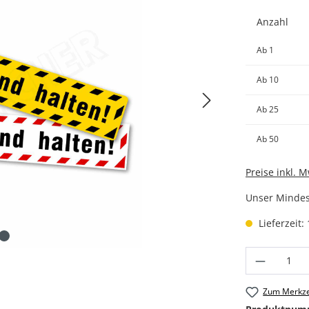
Anzahl
Ab
1
Ab
10
Ab
25
Ab
50
Preise inkl. 
Unser Mindest
Lieferzeit:
Produkt
Zum Merkze