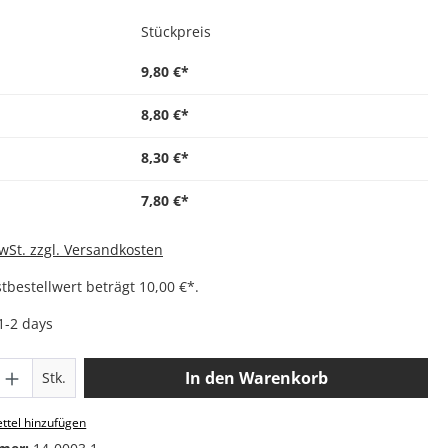
Stückpreis
9,80 €*
8,80 €*
8,30 €*
7,80 €*
MwSt. zzgl. Versandkosten
bestellwert beträgt 10,00 €*.
 1-2 days
 Anzahl: Gib den gewünschten Wert ein o
In den Warenkorb
Stk.
ttel hinzufügen