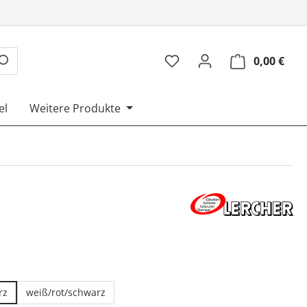
0,00 €
Ware
el
Weitere Produkte
ählen
rz
weiß/rot/schwarz