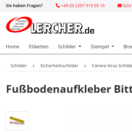
Sie haben Fragen?
+49 (0) 2207 919 55 10
Schr
 Hauptinhalt springen
Zur Suche springen
Zur Hauptnavigation springen
Home
Etiketten
Schilder
Stempel
Bre
Schilder
Sicherheitsschilder
Corona Virus Schild
Fußbodenaufkleber Bit
Bildergalerie überspringen