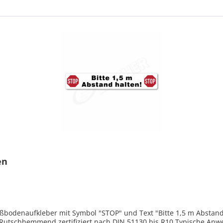
en
ußbodenaufkleber mit Symbol "STOP" und Text "Bitte 1,5 m Abstan
Rutschhemmend zertifiziert nach DIN 51130 bis R10 Typische Anw