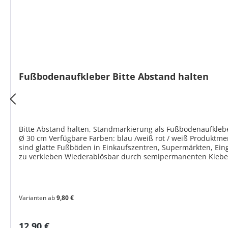
Fußbodenaufkleber Bitte Abstand halten
Bitte Abstand halten, Standmarkierung als Fußbodenaufklebe
Ø 30 cm Verfügbare Farben: blau /weiß rot / weiß Produktm
sind glatte Fußböden in Einkaufszentren, Supermärkten, Eing
zu verkleben Wiederablösbar durch semipermanenten Klebe
Varianten ab
9,80 €
Regulärer Preis:
12,90 €