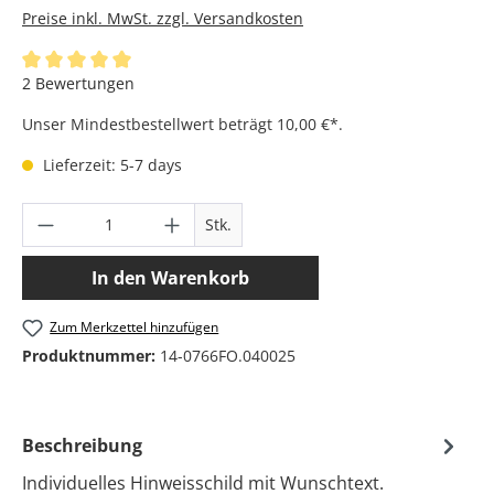
Preise inkl. MwSt. zzgl. Versandkosten
Durchschnittliche Bewertung von 5 von 5 Sternen
2 Bewertungen
Unser Mindestbestellwert beträgt 10,00 €*.
Lieferzeit: 5-7 days
Produkt Anzahl: Gib den gewünschten Wer
Stk.
In den Warenkorb
Zum Merkzettel hinzufügen
Produktnummer:
14-0766FO.040025
Beschreibung
Individuelles Hinweisschild mit Wunschtext.