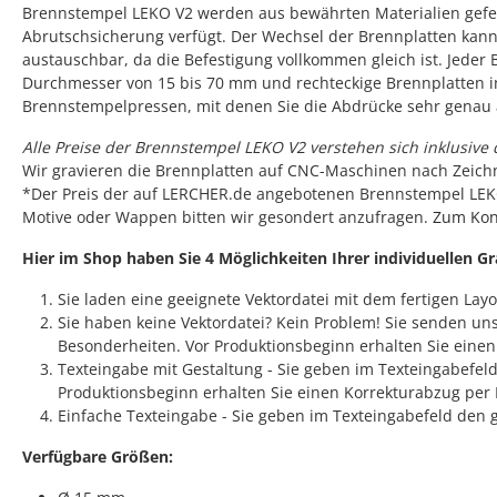
Brennstempel LEKO V2 werden aus bewährten Materialien geferti
Abrutschsicherung verfügt. Der Wechsel der Brennplatten kann 
austauschbar, da die Befestigung vollkommen gleich ist. Jede
Durchmesser von 15 bis 70 mm und rechteckige Brennplatten i
Brennstempelpressen, mit denen Sie die Abdrücke sehr genau 
Alle Preise der Brennstempel LEKO V2 verstehen sich inklusive 
Wir gravieren die Brennplatten auf CNC-Maschinen nach Zeichn
*Der Preis der auf LERCHER.de angebotenen Brennstempel LEKO 
Motive oder Wappen bitten wir gesondert anzufragen.
Zum Kon
Hier im Shop haben Sie 4 Möglichkeiten Ihrer individuellen G
Sie laden eine geeignete Vektordatei mit dem fertigen Lay
Sie haben keine Vektordatei? Kein Problem! Sie senden un
Besonderheiten. Vor Produktionsbeginn erhalten Sie einen K
Texteingabe mit Gestaltung - Sie geben im Texteingabefel
Produktionsbeginn erhalten Sie einen Korrekturabzug per 
Einfache Texteingabe - Sie geben im Texteingabefeld den g
Verfügbare Größen: