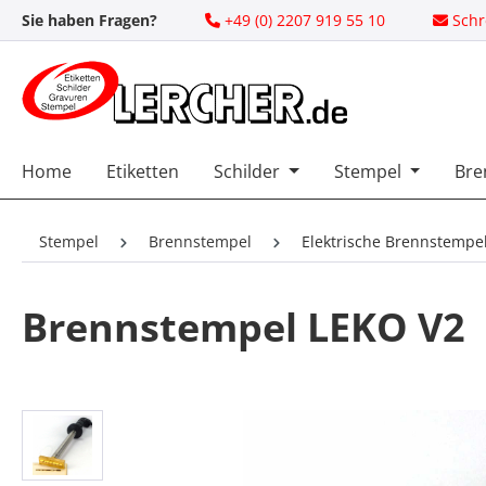
Sie haben Fragen?
+49 (0) 2207 919 55 10
Schr
 Hauptinhalt springen
Zur Suche springen
Zur Hauptnavigation springen
Home
Etiketten
Schilder
Stempel
Bre
Stempel
Brennstempel
Elektrische Brennstempe
Brennstempel LEKO V2
Bildergalerie überspringen