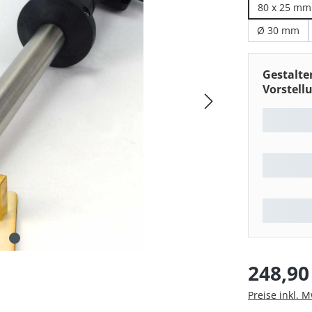
80 x 25 mm
Ø 30 mm
Gestalte
Vorstell
Regulärer Pre
248,90
Preise inkl. 