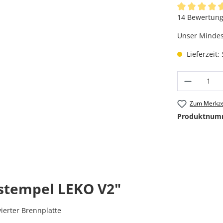
Durchschnittl
14 Bewertun
Unser Mindest
Lieferzeit:
Produkt
Zum Merkze
Produktnum
stempel LEKO V2"
ierter Brennplatte