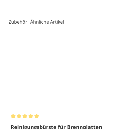
Zubehör
Ähnliche Artikel
Produktgalerie überspringen
Durchschnittliche Bewertung von 5 von 5 Sternen
Reinigungsbürste für Brennplatten