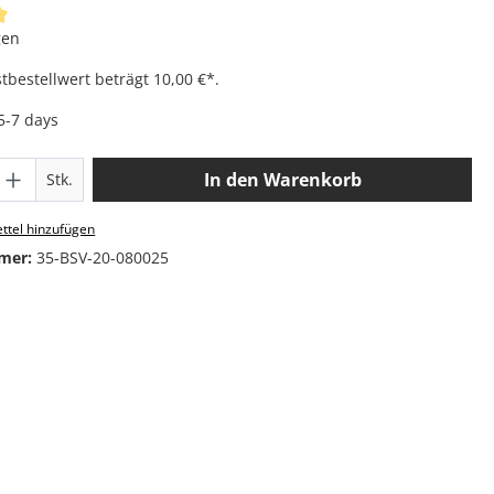
iche Bewertung von 4.93 von 5 Sternen
gen
bestellwert beträgt 10,00 €*.
 5-7 days
 Anzahl: Gib den gewünschten Wert ein o
In den Warenkorb
Stk.
ttel hinzufügen
mer:
35-BSV-20-080025