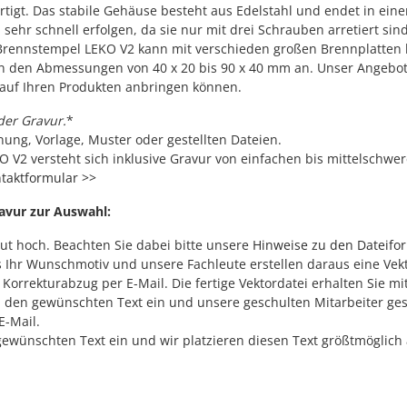
gt. Das stabile Gehäuse besteht aus Edelstahl und endet in einem 
sehr schnell erfolgen, da sie nur mit drei Schrauben arretiert si
r Brennstempel LEKO V2 kann mit verschieden großen Brennplatten 
n den Abmessungen von 40 x 20 bis 90 x 40 mm an. Unser Angebot 
auf Ihren Produkten anbringen können.
der Gravur
.
*
ung, Vorlage, Muster oder gestellten Dateien.
V2 versteht sich inklusive Gravur von einfachen bis mittelschwer
taktformular >>
ravur zur Auswahl:
out hoch. Beachten Sie dabei bitte unsere
Hinweise zu den Dateifo
s Ihr Wunschmotiv und unsere Fachleute erstellen daraus eine Vekt
orrekturabzug per E-Mail. Die fertige Vektordatei erhalten Sie mi
d den gewünschten Text ein und unsere geschulten Mitarbeiter ges
E-Mail.
ewünschten Text ein und wir platzieren diesen Text größtmöglich a