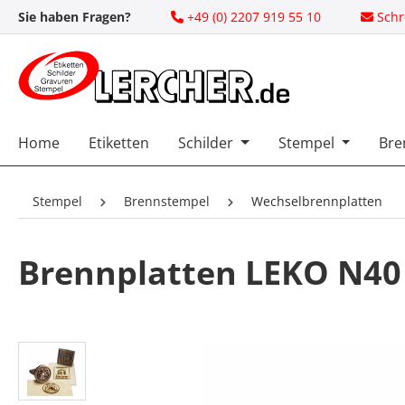
Sie haben Fragen?
+49 (0) 2207 919 55 10
Schr
 Hauptinhalt springen
Zur Suche springen
Zur Hauptnavigation springen
Home
Etiketten
Schilder
Stempel
Bre
Stempel
Brennstempel
Wechselbrennplatten
Brennplatten LEKO N40
Bildergalerie überspringen