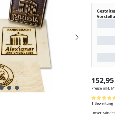
Gestalte
Vorstell
Regulärer Pre
152,95
Preise inkl. 
Durchschnittl
1 Bewertung
Unser Mindest