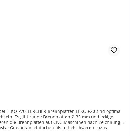
pel LEKO P20. LERCHER-Brennplatten LEKO P20 sind optimal
chseln. Es gibt runde Brennplatten Ø 35 mm und eckige
avieren die Brennplatten auf CNC-Maschinen nach Zeichnung,
usive Gravur von einfachen bis mittelschweren Logos,
ier im Shop haben Sie 4 Möglichkeiten Ihrer individuellen