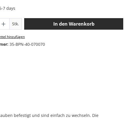
 5-7 days
 Anzahl: Gib den gewünschten Wert ein o
In den Warenkorb
Stk.
ttel hinzufügen
mer:
35-BPN-40-070070
auben befestigt und sind einfach zu wechseln. Die