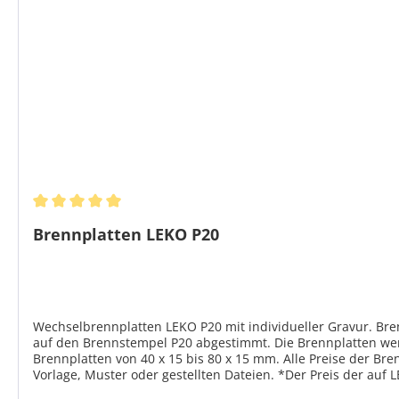
Durchschnittliche Bewertung von 5 von 5 Sternen
Brennplatten LEKO P20
Wechselbrennplatten LEKO P20 mit individueller Gravur. B
auf den Brennstempel P20 abgestimmt. Die Brennplatten werd
Brennplatten von 40 x 15 bis 80 x 15 mm. Alle Preise der Br
Vorlage, Muster oder gestellten Dateien. *Der Preis der auf
Schriften oder Zeichen. Besonders aufwändige Motive oder W