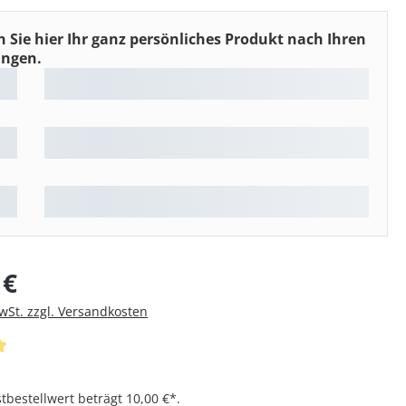
n Sie hier Ihr ganz persönliches Produkt nach Ihren
ungen.
is:
 €
MwSt. zzgl. Versandkosten
iche Bewertung von 5 von 5 Sternen
bestellwert beträgt 10,00 €*.