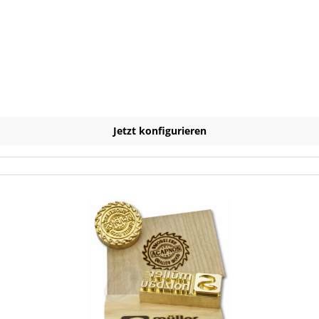
t dem fertigen Layout hoch. Beachten Sie dabei bitte unsere Hinwe
chleute erstellen daraus eine Vektordatei unter Berücksichtigung
ktordatei erhalten Sie mit der Lieferung auf einem praktischen USB
lten Mitarbeiter gestalten Ihren Brennstempel/Brennplatte für Si
feld den gewünschten Text ein und wir platzieren diesen Text größ
 80 x 15 mm Produktmerkmale Material: Messing
Jetzt konfigurieren