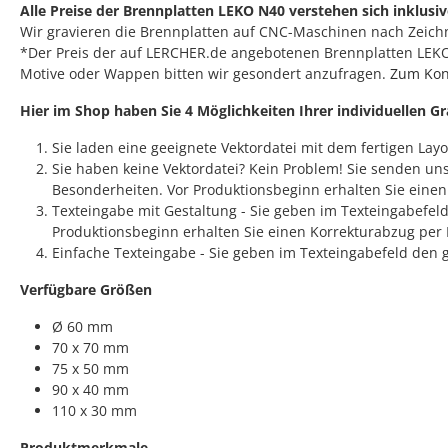
Alle Preise der Brennplatten LEKO N40 verstehen sich inklusiv
Wir gravieren die Brennplatten auf CNC-Maschinen nach Zeichn
*Der Preis der auf LERCHER.de angebotenen Brennplatten LEKO 
Motive oder Wappen bitten wir gesondert anzufragen.
Zum Kon
Hier im Shop haben Sie 4 Möglichkeiten Ihrer individuellen G
Sie laden eine geeignete Vektordatei mit dem fertigen Lay
Sie haben keine Vektordatei? Kein Problem! Sie senden un
Besonderheiten. Vor Produktionsbeginn erhalten Sie einen K
Texteingabe mit Gestaltung - Sie geben im Texteingabefel
Produktionsbeginn erhalten Sie einen Korrekturabzug per 
Einfache Texteingabe - Sie geben im Texteingabefeld den g
Verfügbare Größen
Ø 60 mm
70 x 70 mm
75 x 50 mm
90 x 40 mm
110 x 30 mm
Produktmerkmale