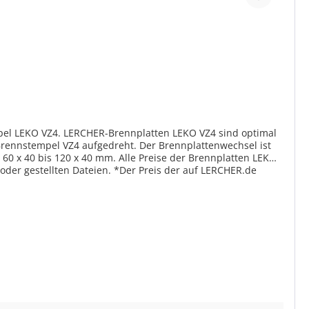
pel LEKO VZ4. LERCHER-Brennplatten LEKO VZ4 sind optimal
Brennstempel VZ4 aufgedreht. Der Brennplattenwechsel ist
60 x 40 bis 120 x 40 mm. Alle Preise der Brennplatten LEKO
oder gestellten Dateien. *Der Preis der auf LERCHER.de
eichen. Besonders aufwändige Motive oder Wappen bitten wir
en
Sie senden uns Ihr Wunschmotiv und unsere Fachleute
e einen Korrekturabzug per E-Mail. Die fertige Vektordatei
en gewünschten Text ein und unsere geschulten Mitarbeiter
he Texteingabe - Sie geben im Texteingabefeld den
ar.