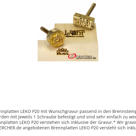
rennplatten LEKO P20 mit Wunschgravur passend in den Brennstem
en mit jeweils 1 Schraube befestigt und sind sehr einfach zu we
ennplatten LEKO P20 verstehen sich inklusive der Gravur.* Wir gr
 LERCHER.de angebotenen Brennplatten LEKO P20 versteht sich inkl
appen bitten wir gesondert anzufragen. Zum Kontaktformular >> H