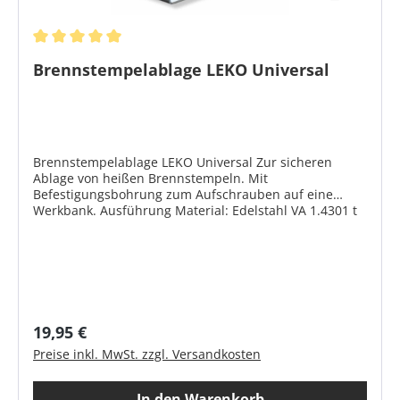
Durchschnittliche Bewertung von 5 von 5 Sternen
Brennstempelablage LEKO Universal
Brennstempelablage LEKO Universal Zur sicheren
Ablage von heißen Brennstempeln. Mit
Befestigungsbohrung zum Aufschrauben auf eine
Werkbank. Ausführung Material: Edelstahl VA 1.4301 t
= 2 mm Größe ca. L 175 x B 80 x H 140 mm Geeignet für
folgende Brennstempelserien: Brennstempel LEKO N
Brennstempel LEKO P10 Brennstempel LEKO P20
Brennstempel LEKO V2 Brennstempel LEKO VZ4
Brennstempelständer LEKO
Regulärer Preis:
19,95 €
Preise inkl. MwSt. zzgl. Versandkosten
In den Warenkorb