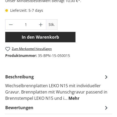
Unser Mindestbestellwert beträgt 10,00 €*.
Lieferzeit: 5-7 days
Produkt Anzahl: Gib den gewünschten Wer
Stk.
In den Warenkorb
Zum Merkzettel hinzufügen
Produktnummer:
35-BPN-15-050015
Beschreibung
Wechselbrennplatten LEKO N15 mit individueller
Gravur. Brennplatten mit Wunschgravur passend in
Brennstempel LEKO N15 und i…
Mehr
Bewertungen