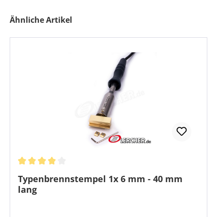
Produktgalerie überspringen
Ähnliche Artikel
Durchschnittliche Bewertung von 4 von 5 Sternen
Typenbrennstempel 1x 6 mm - 40 mm
lang