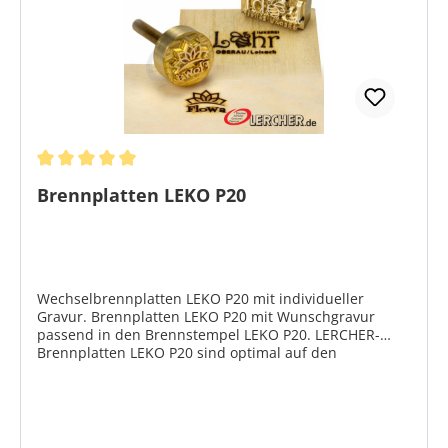
Durchschnittliche Bewertung von 5 von 5 Sternen
Brennplatten LEKO P20
Wechselbrennplatten LEKO P20 mit individueller
Gravur. Brennplatten LEKO P20 mit Wunschgravur
passend in den Brennstempel LEKO P20. LERCHER-
Brennplatten LEKO P20 sind optimal auf den
Brennstempel P20 abgestimmt. Die Brennplatten
werden mit jeweils 1 Schraube befestigt und sind sehr
einfach zu wechseln. Es gibt runde Brennplatten Ø 35
mm und eckige Brennplatten von 40 x 15 bis 80 x 15
mm. Alle Preise der Brennplatten LEKO P20 verstehen