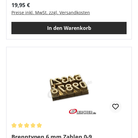
Regulärer Preis:
19,95 €
Preise inkl. MwSt. zzgl. Versandkosten
In den Warenkorb
Durchschnittliche Bewertung von 5 von 5 Sternen
Brenntypen 6 mm Zahlen 0-9