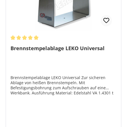
Durchschnittliche Bewertung von 5 von 5 Sternen
Brennstempelablage LEKO Universal
Brennstempelablage LEKO Universal Zur sicheren
Ablage von heißen Brennstempeln. Mit
Befestigungsbohrung zum Aufschrauben auf eine
Werkbank. Ausführung Material: Edelstahl VA 1.4301 t
= 2 mm Größe ca. L 175 x B 80 x H 140 mm Geeignet für
folgende Brennstempelserien: Brennstempel LEKO N
Brennstempel LEKO P10 Brennstempel LEKO P20
Brennstempel LEKO V2 Brennstempel LEKO VZ4
Brennstempelständer LEKO