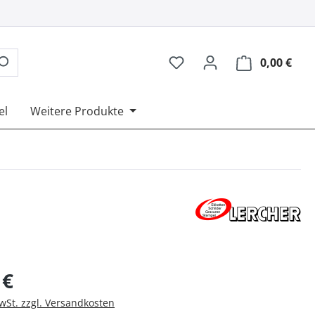
0,00 €
Ware
el
Weitere Produkte
is:
 €
MwSt. zzgl. Versandkosten