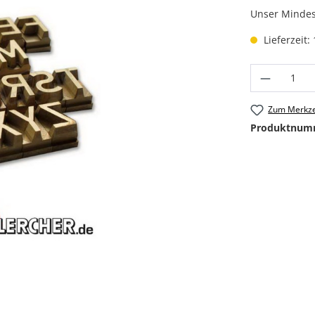
Unser Mindest
Lieferzeit:
Produkt
Zum Merkze
Produktnum