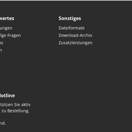
wertes
Sonstiges
nungen
Dateiformate
fige Fragen
Download-Archiv
ks
Zusatzleistungen
n
Hotline
tützen Sie aktiv
 zu Bestellung,
nd.