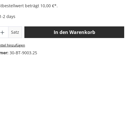
bestellwert beträgt 10,00 €*.
 1-2 days
 Anzahl: Gib den gewünschten Wert ein o
In den Warenkorb
Satz
ttel hinzufügen
mer:
30-BT-9003.25