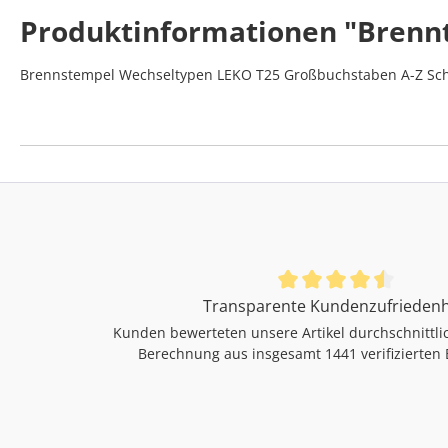
Produktinformationen "Brenn
Brennstempel Wechseltypen LEKO T25 Großbuchstaben A-Z Schrif
Durchschnittliche Bewertung von 4.46 von 5 Sternen
Transparente Kundenzufriedenh
Kunden bewerteten unsere Artikel durchschnittli
Berechnung aus insgesamt 1441 verifizierten