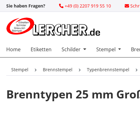
Sie haben Fragen?
+49 (0) 2207 919 55 10
Schr
 Hauptinhalt springen
Zur Suche springen
Zur Hauptnavigation springen
Home
Etiketten
Schilder
Stempel
Bre
Stempel
Brennstempel
Typenbrennstempel
Brenntypen 25 mm Gro
Bildergalerie überspringen