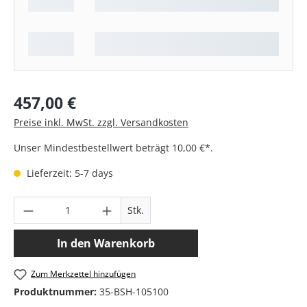
Regulärer Preis:
457,00 €
Preise inkl. MwSt. zzgl. Versandkosten
Unser Mindestbestellwert beträgt 10,00 €*.
Lieferzeit: 5-7 days
Produkt Anzahl: Gib den gewünschten Wer
Stk.
In den Warenkorb
Zum Merkzettel hinzufügen
Produktnummer:
35-BSH-105100