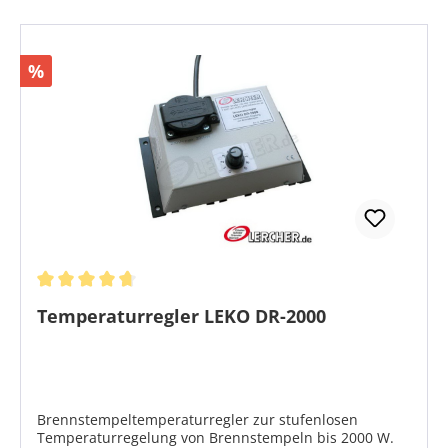
erfolgte. Die Brennpatronen der Modelle bis 08/2016
sind im Brennkörper angeklemmt und haben daher
kürzere Anschlusskabel.
Rabatt
%
Durchschnittliche Bewertung von 4.75 von 5 Sternen
Temperaturregler LEKO DR-2000
Brennstempeltemperaturregler zur stufenlosen
Temperaturregelung von Brennstempeln bis 2000 W.