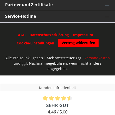
Partner und Zertifikate
Service-Hotline
AGB
Datenschutzerklärung
Impressum
Vertrag widerrufen
Cookie-Einstellungen
Alle Preise inkl. gesetzl. Mehrwertsteuer zzgl.
Versandkosten
und ggf. Nachnahmegebühren, wenn nicht anders
angegeben.
Umsetzung des Lercher.de Shops durch die
Kölner Shopware Par
Kundenzufriedenheit
Durchschnittliche Bewertung von 4.46 von 5 Sternen
SEHR GUT
4.46
/ 5.00